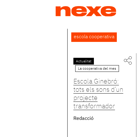
Jump
to
navigation
Back
escola cooperativa
to
top
Actualitat
La cooperativa del mes
Escola Ginebró:
tots els sons d’un
projecte
transformador
Redacció