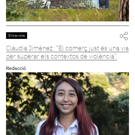
Entrevista
Claudia Jiménez: “El comerç just és una via
per superar els contextos de violència”
Redacció