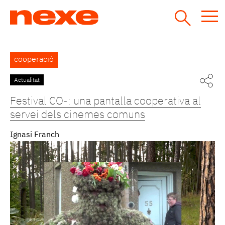
Jump
to
navigation
Back
cooperació
to
top
Actualitat
Festival CO-: una pantalla cooperativa al
servei dels cinemes comuns
Ignasi Franch