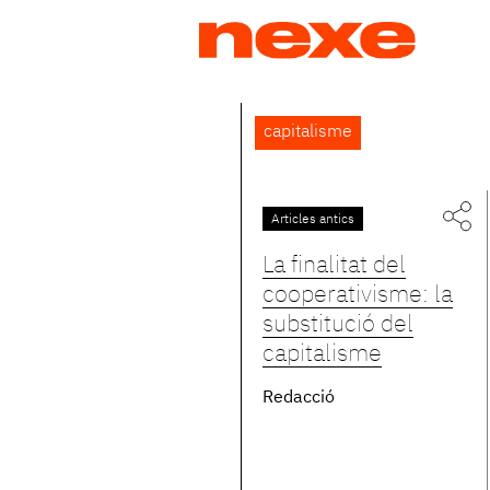
Jump
to
navigation
Back
capitalisme
to
top
Articles antics
La finalitat del
cooperativisme: la
substitució del
capitalisme
Redacció