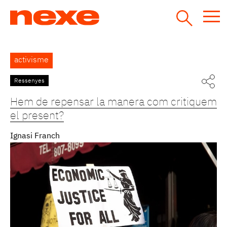
Jump
to
navigation
Back
activisme
to
top
Ressenyes
Hem de repensar la manera com critiquem
el present?
Ignasi Franch