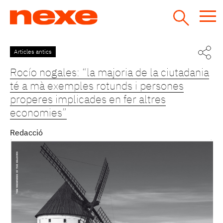
Jump
to
navigation
Back
Articles antics
to
Rocío nogales: “la majoria de la ciutadania
top
té a mà exemples rotunds i persones
properes implicades en fer altres
economies”
Redacció