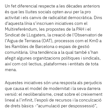
Un fet diferencial respecte a les dècades anteriors
és que les lluites socials opten avui per la pro
activitat i els canvis de radicalitat democràtica. Dins
d’aquesta línia s’inscriuen iniciatives com el
Multireferèndum, les propostes de la PAH i el
Sindicat de LLogaters, la creació de l’Observatori de
l’Aigua de Terrassa (OAT), processos com el Km0 a
les Rambles de Barcelona o espais de gestió
comunitària. Una tendència a la qual també s’han
afegit algunes organitzacions polítiques i sindicals,
així com col·lectius, plataformes i entitats de tota
mena.
Aquestes iniciatives són una resposta als perjudicis
que causa el model de modernitat i la seva darrera
versió: el neoliberalisme, creat sobre el creixement
lineal a l’infinit, l’espoli de recursos i la conculcació
de drets bàsics -“acumulació per despossessió”,