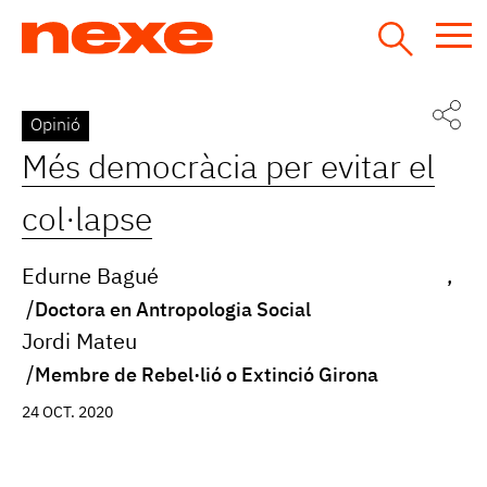
Jump
to
navigation
Back
Opinió
to
Més democràcia per evitar el
top
col·lapse
Edurne Bagué
Doctora en Antropologia Social
Jordi Mateu
Membre de Rebel·lió o Extinció Girona
24 OCT. 2020