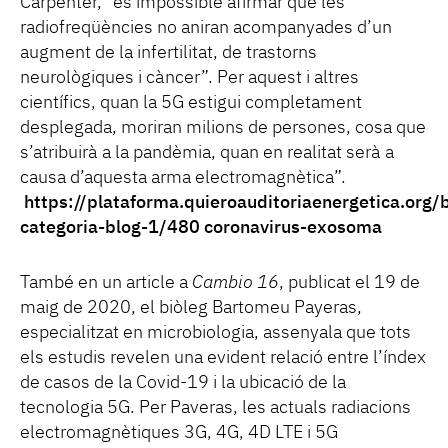
Carpenter, “és impossible afirmar que les
radiofreqüències no aniran acompanyades d’un
augment de la infertilitat, de trastorns
neurològiques i càncer”. Per aquest i altres
científics, quan la 5G estigui completament
desplegada, moriran milions de persones, cosa que
s’atribuirà a la pandèmia, quan en realitat serà a
causa d’aquesta arma electromagnètica”.
https://plataforma.quieroauditoriaenergetica.org/
categoria-blog-1/480 coronavirus-exosoma
També en un article a
Cambio 16
, publicat el 19 de
maig de 2020, el biòleg Bartomeu Payeras,
especialitzat en microbiologia, assenyala que tots
els estudis revelen una evident relació entre l’índex
de casos de la Covid-19 i la ubicació de la
tecnologia 5G. Per Paveras, les actuals radiacions
electromagnètiques 3G, 4G, 4D LTE i 5G