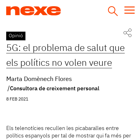
Jump
to
navigation
Back
Opinió
to
5G: el problema de salut que
top
els polítics no volen veure
Marta Domènech Flores
Consultora de creixement personal
8 FEB 2021
Els telenotícies recullen les picabaralles entre
polítics espanyols per tal de mostrar qui fa més per