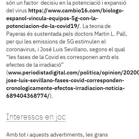
són un factor decisiu en la potenciació i expansió
del virus
https://www.cambio16.com/biologo-
espanol-vincula-equipos-5g-con-la-
potenciacion-de-la-covid19/
. La teoria de
Payeras és sustentada pels doctors Martin L. Pall,
per qui les emissions de 5G estimulen el
coronavirus, i José Luis Sevillano, segons el qual
“les fases de la Covid es corresponen amb els
efectes de la irradiació”
(
www.periodistadigital.com/politica/opinion/2020
jose-luis-sevillano-fases-covid-corresponden-
cronologicamente-efectos-irradiacion-noticia-
689404368774/
).
Interessos en joc
Amb tot i aquests advertiments, les grans