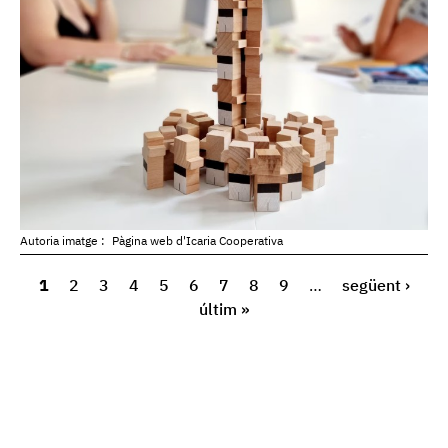
Autoria imatge :
Pàgina web d'Icaria Cooperativa
1
2
3
4
5
6
7
8
9
…
següent ›
últim »