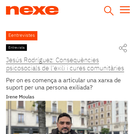
Jump
to
navigation
Back
Eentrevistes
to
top
Entrevista
Pàgines
Jesús Rodríguez: Consequències
psicosocials de l'exili i cures comunitàries
Per on es comença a articular una xarxa de
suport per una persona exiliada?
Irene Moulas