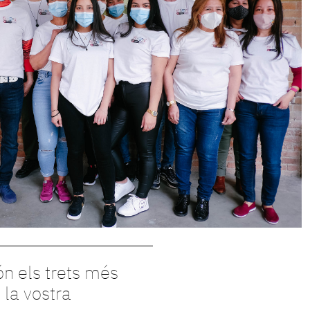
ón els trets més
 la vostra