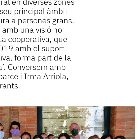
gral en diverses zones
seu principal àmbit
cura a persones grans,
 amb una visió no
 La cooperativa, que
2019 amb el suport
va, forma part de la
na’. Conversem amb
arce i Irma Arriola,
rants.