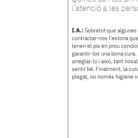
l’atenció a les per
I.A.:
Sobretot que algunes 
contractar-nos l’estona qu
tenen el pis en prou condic
garantir-los una bona cura
arreglar-lo i això, tant nosa
sentir bé. Finalment, la cura
plegat, no només higiene 