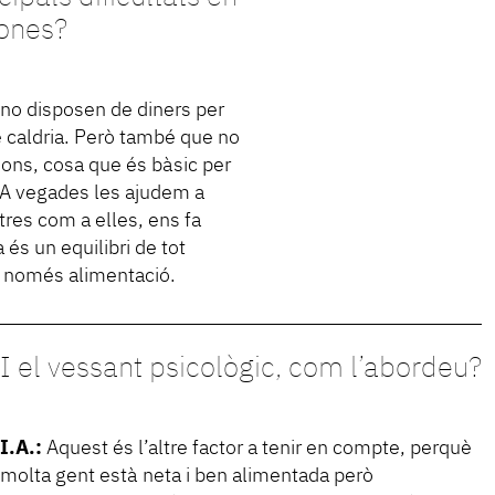
sones?
no disposen de diners per
e caldria. Però també que no
ions, cosa que és bàsic per
. A vegades les ajudem a
ltres com a elles, ens fa
 és un equilibri de tot
o només alimentació.
I el vessant psicològic, com l’abordeu?
I.A.:
Aquest és l’altre factor a tenir en compte, perquè
molta gent està neta i ben alimentada però