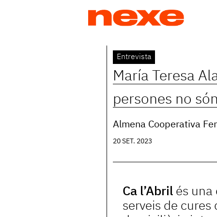
Jump
to
navigation
Back
Entrevista
to
María Teresa Ala
top
persones no són 
Almena Cooperativa Fe
20 SET. 2023
Ca l’Abril
és una 
serveis de cures 