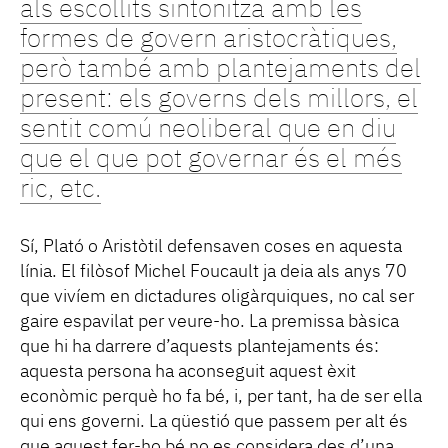
als escollits sintonitza amb les
formes de govern aristocràtiques,
però també amb plantejaments del
present: els governs dels millors, el
sentit comú neoliberal que en diu
que el que pot governar és el més
ric, etc.
Sí, Plató o Aristòtil defensaven coses en aquesta
línia. El filòsof Michel Foucault ja deia als anys 70
que vivíem en dictadures oligàrquiques, no cal ser
gaire espavilat per veure-ho. La premissa bàsica
que hi ha darrere d’aquests plantejaments és:
aquesta persona ha aconseguit aquest èxit
econòmic perquè ho fa bé, i, per tant, ha de ser ella
qui ens governi. La qüestió que passem per alt és
que aquest fer-ho bé no es considera des d’una