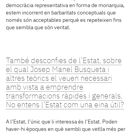
democràcia representativa en forma de monarquia,
estem incorrent en barbaritats conceptuals que
només són acceptables perquè es repeteixen fins
que sembla que són veritat.
També desconfies de l’Estat, sobre
el qual Josep Manel Busqueta i
altres teòrics el veuen necessari
amb vista a emprendre
transformacions ràpides i generals.
No entens l’Estat com una eina útil?
A l’Estat, l’únic que li interessa és l’Estat. Poden
haver-hi èpoques en què sembli que vetlla més per