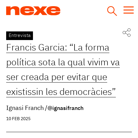
Jump
to
navigation
Back
Entrevista
to
Francis Garcia: “La forma
top
política sota la qual vivim va
ser creada per evitar que
existissin les democràcies”
Ignasi Franch
@ignasifranch
10 FEB 2025