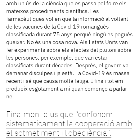
amb un ús de la ciència que es passa pel folre els
mateixos procediments científics. Les
farmacèutiques volien que la informació al voltant
de les vacunes de la Covid-19 romangués
classificada durant 75 anys perquè ningú es pogués
queixar. No és una cosa nova. Als Estats Units van
fer experiments sobre els efectes del plutoni sobre
les persones, per exemple, que van estar
classificats durant dècades. Després, el govern va
demanar disculpes i ja està. La Covid-19 és massa
recent i sé que causa molta fatiga. I fins i tot em
produeix esgotament a mi quan començo a parlar-
ne.
Finalment dius que “confonem
sistemàticament la cooperació amb
el sotmetiment i l’obediència”.