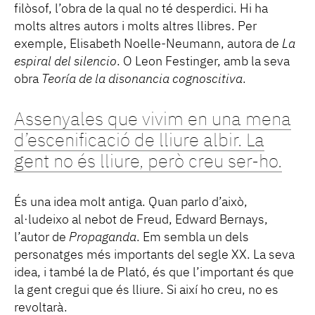
filòsof, l’obra de la qual no té desperdici. Hi ha
molts altres autors i molts altres llibres. Per
exemple, Elisabeth Noelle-Neumann, autora de
La
espiral del silencio
. O Leon Festinger, amb la seva
obra
Teoría de la disonancia cognoscitiva
.
Assenyales que vivim en una mena
d’escenificació de lliure albir. La
gent no és lliure, però creu ser-ho.
És una idea molt antiga. Quan parlo d’això,
al·ludeixo al nebot de Freud, Edward Bernays,
l’autor de
Propaganda
. Em sembla un dels
personatges més importants del segle XX. La seva
idea, i també la de Plató, és que l’important és que
la gent cregui que és lliure. Si així ho creu, no es
revoltarà.