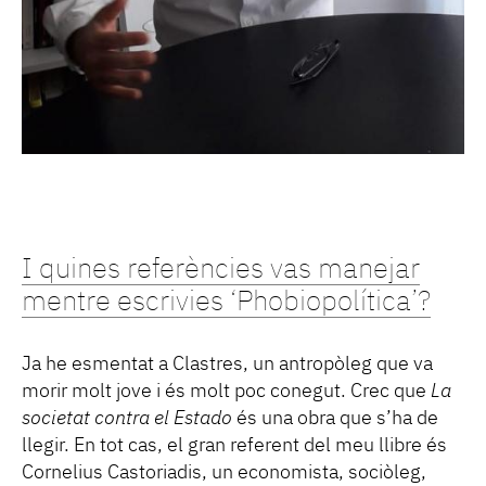
I quines referències vas manejar
mentre escrivies ‘Phobiopolítica’?
Ja he esmentat a Clastres, un antropòleg que va
morir molt jove i és molt poc conegut. Crec que
La
societat contra el Estado
és una obra que s’ha de
llegir. En tot cas, el gran referent del meu llibre és
Cornelius Castoriadis, un economista, sociòleg,