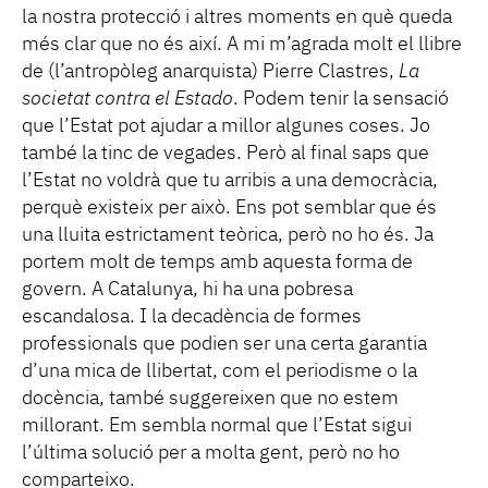
la nostra protecció i altres moments en què queda
més clar que no és així. A mi m’agrada molt el llibre
de (l’antropòleg anarquista) Pierre Clastres,
La
societat contra el Estado
. Podem tenir la sensació
que l’Estat pot ajudar a millor algunes coses. Jo
també la tinc de vegades. Però al final saps que
l’Estat no voldrà que tu arribis a una democràcia,
perquè existeix per això. Ens pot semblar que és
una lluita estrictament teòrica, però no ho és. Ja
portem molt de temps amb aquesta forma de
govern. A Catalunya, hi ha una pobresa
escandalosa. I la decadència de formes
professionals que podien ser una certa garantia
d’una mica de llibertat, com el periodisme o la
docència, també suggereixen que no estem
millorant. Em sembla normal que l’Estat sigui
l’última solució per a molta gent, però no ho
comparteixo.