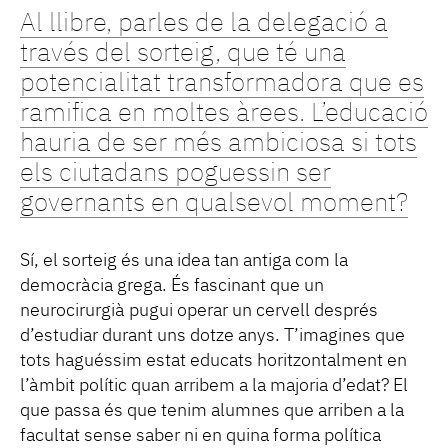
Al llibre, parles de la delegació a
través del sorteig, que té una
potencialitat transformadora que es
ramifica en moltes àrees. L’educació
hauria de ser més ambiciosa si tots
els ciutadans poguessin ser
governants en qualsevol moment?
Sí, el sorteig és una idea tan antiga com la
democràcia grega. És fascinant que un
neurocirurgià pugui operar un cervell després
d’estudiar durant uns dotze anys. T’imagines que
tots haguéssim estat educats horitzontalment en
l’àmbit polític quan arribem a la majoria d’edat? El
que passa és que tenim alumnes que arriben a la
facultat sense saber ni en quina forma política