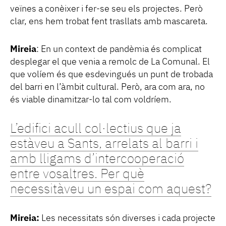
veïnes a conèixer i fer-se seu els projectes. Però
clar, ens hem trobat fent trasllats amb mascareta.
Mireia
: En un context de pandèmia és complicat
desplegar el que venia a remolc de La Comunal. El
que volíem és que esdevingués un punt de trobada
del barri en l’àmbit cultural. Però, ara com ara, no
és viable dinamitzar-lo tal com voldríem.
L’edifici acull col·lectius que ja
estàveu a Sants, arrelats al barri i
amb lligams d’intercooperació
entre vosaltres. Per què
necessitàveu un espai com aquest?
Mireia:
Les necessitats són diverses i cada projecte