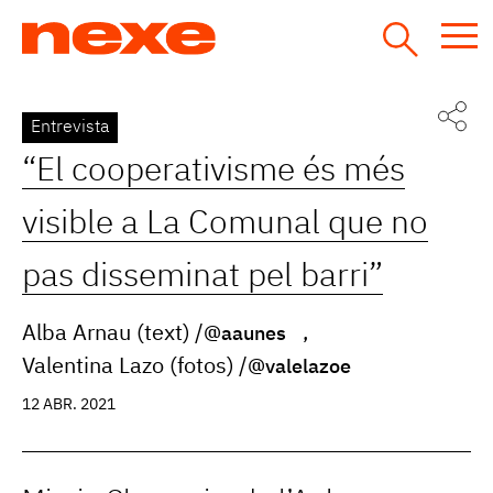
Jump
to
navigation
Back
Entrevista
to
“El cooperativisme és més
top
visible a La Comunal que no
pas disseminat pel barri”
Alba Arnau (text)
@aaunes
Valentina Lazo (fotos)
@valelazoe
12 ABR. 2021