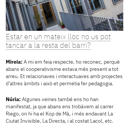
Estar en un mateix lloc no us pot
tancar a la resta del barri?
Mireia:
A mi em feia respecte, ho reconec, perquè
abans el cooperativisme estava més present a tot
arreu. Et relacionaves i interactuaves amb projectes
d’altres àmbits i això et permetia fer pedagogia.
Núria:
Algunes veïnes també ens ho han
manifestat, ja que abans ens trobàvem al carrer
Riego, on hi ha el Kop de Mà, i més endavant La
Ciutat Invisible, La Directa, i al costat Lacol, etc.