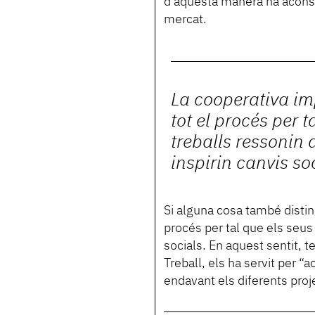
d’aquesta manera ha aconse
mercat.
La cooperativa imp
tot el procés per t
treballs ressonin 
inspirin canvis so
Si alguna cosa també disting
procés per tal que els seus 
socials. En aquest sentit, t
Treball, els ha servit per “a
endavant els diferents proj