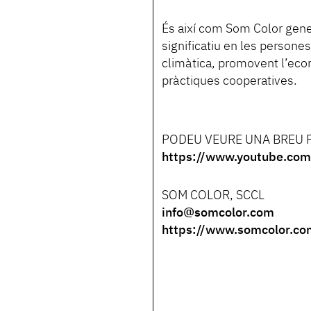
És així com Som Color gen
significatiu en les persones
climàtica, promovent l’econ
pràctiques cooperatives.
PODEU VEURE UNA BREU P
https://www.youtube.c
SOM COLOR, SCCL
info@somcolor.com
https://www.somcolor.co