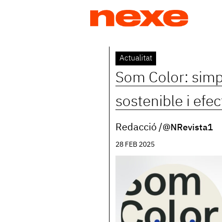
Jump
to
navigation
Back
Actualitat
to
Som Color: simp
top
sostenible i efec
Redacció
@NRevista1
28 FEB 2025