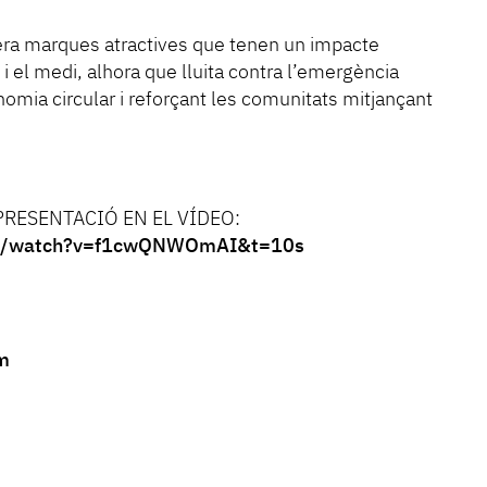
era marques atractives que tenen un impacte
 i el medi, alhora que lluita contra l’emergència
omia circular i reforçant les comunitats mitjançant
RESENTACIÓ EN EL VÍDEO:
om/watch?v=f1cwQNWOmAI&t=10s
m