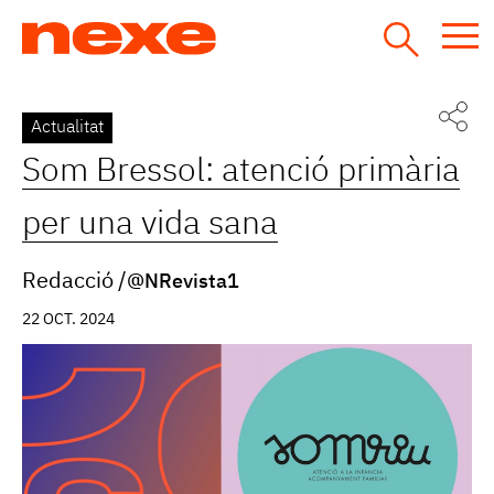
Jump
to
navigation
Back
Actualitat
to
Som Bressol: atenció primària
top
per una vida sana
Redacció
@NRevista1
22 OCT. 2024