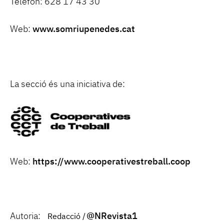
Telèfon: 628 17 43 30
Web:
www.somriupenedes.cat
La secció és una iniciativa de:
Web:
https://www.cooperativestreball.coop
Autoria:
@NRevista1
Redacció