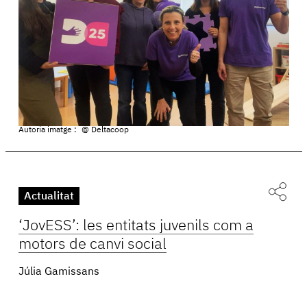
Autoria imatge :
@ Deltacoop
Actualitat
‘JovESS’: les entitats juvenils com a
motors de canvi social
Júlia Gamissans