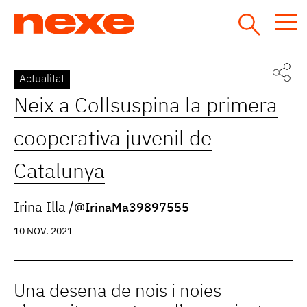
Jump
to
navigation
Back
Actualitat
to
Neix a Collsuspina la primera
top
cooperativa juvenil de
Catalunya
Irina Illa
@IrinaMa39897555
10 NOV. 2021
Una desena de nois i noies