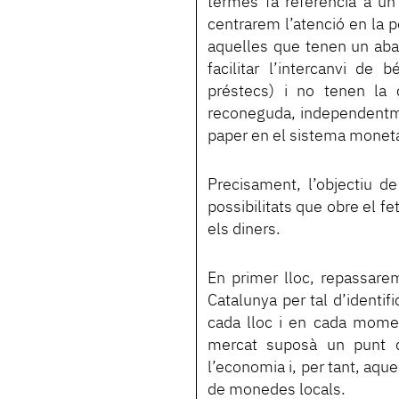
termes fa referència a un
centrarem l’atenció en la 
aquelles que tenen un abast 
facilitar l’intercanvi de
préstecs) i no tenen la 
reconeguda, independentment
paper en el sistema moneta
Precisament, l’objectiu de
possibilitats que obre el f
els diners.
En primer lloc, repassarem
Catalunya per tal d’identif
cada lloc i en cada moment
mercat suposà un punt d’i
l’economia i, per tant, aqu
de monedes locals.