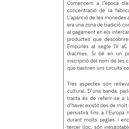
Comencem a l’època clàss
concentració de la fabric
L’aparició de les monedes 
era una zona de tradició com
al pagament en els intercan
productes que descobrire
Empúries al segle IV aC 
dracmes. Si bé en un pr
inscripció del nom de les c
que bastiren uns circuïts c
Tres aspectes són rellev
cultural. D’una banda, par
tracta és de referir-se 
d’haver existit des de molt 
persistirà fins a l’Europa
durant molts segles i en
tercer lloc, són inesgotab