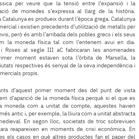
ica per veure que la tensió entre l’expansió i la
ació de monedes s’expressa al llarg de la història.
a Catalunya es produeix durant l’època grega. Catalunya
ercial i existien precedents d’utilització de metalls per
vis, però és amb l’arribada dels pobles grecs i els seus
m la moneda física tal com l’entenem avui en dia.
i Roses al segle III aC fabricaran les anomenades
imer moment estaven sota l’òrbita de Marsella, la
iutats respectives és senyal de la seva independència i
omercials propis.
ants d’aquest primer moment des del punt de vista
lem d’aparició de la moneda física perquè si el que es
a la moneda com a unitat de compte, aquestes havien
més antic i, per exemple, la lliura com a unitat abstracta
 medieval. En segon lloc, societats de troc sobreviuen
cara reapareixen en moments de crisi econòmica. En
les els casos en què altres productes fan el paper del