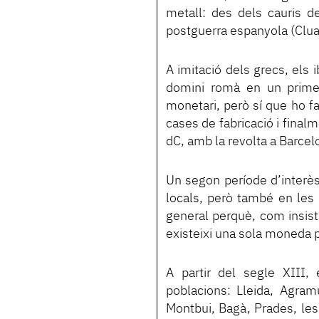
metall: des dels cauris d
postguerra espanyola (Clua
A imitació dels grecs, els 
domini romà en un primer
monetari, però sí que ho f
cases de fabricació i final
dC, amb la revolta a Barce
Un segon període d’interès
locals, però també en les
general perquè, com insist
existeixi una sola moneda pe
A partir del segle XIII
poblacions: Lleida, Agram
Montbui, Bagà, Prades, les