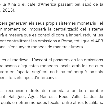
e la Xina o el cafè d’Amèrica passant pel sabó de la
, 2015).
ibers generaran els seus propis sistemes monetaris i el
 moment no imposarà la centralització del sistema
arà a mesura que es consolidi com a imperi, reduint les
ment centralitzant les emissions a Roma, tot i que el 409
lona, s’encunyarà moneda de manera efímera.
 és el medieval. L’accent el posarem en les emissions
 relacions d’aquestes monedes locals amb les de curs
irem en l’apartat següent, no hi ha raó perquè tan sols
r a tots els tipus d’intercanvis.
, es reconeixen drets de moneda a un bon nombre
unt, Balaguer, Àger, Manresa, Reus, Valls, Caldes de
 quals emetran monedes locals, entre altres localitats.