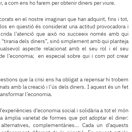
ir, a com ens ho farem per obtenir diners per viure.
orats en el nostre imaginari que han adquirit, fins i tot,
-los en qüestió és considerat una actitud provocadora i
I crida l’atenció que això no succeeix només amb qui
a “tirania dels diners”, sinó simplement amb qui planteja
ualsevol aspecte relacionat amb el seu rol i el seu
e l’economia; en especial sobre qui i com pot crear
estions que la crisi ens ha obligat a repensar hi trobem
ats amb la creació i l’ús dels diners. I aquest és un fet
transformar l’economia.
d’experiències d’economia social i solidària a tot el món
a àmplia varietat de formes que pot adoptar el diner:
 alternatives, complementàries... Cada un d’aquests