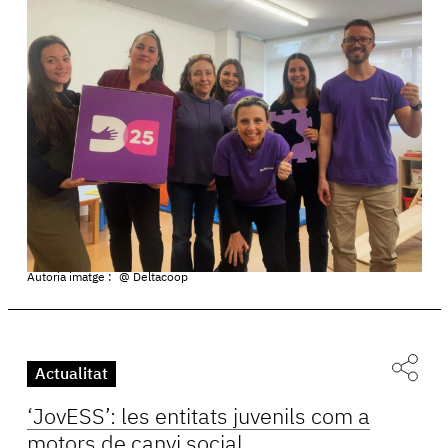
Autoria imatge :
@ Deltacoop
Actualitat
‘JovESS’: les entitats juvenils com a
motors de canvi social