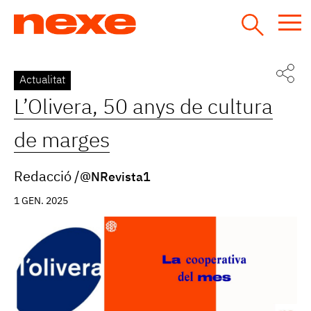
Jump
to
navigation
Back
Actualitat
to
L’Olivera, 50 anys de cultura
top
de marges
Redacció
@NRevista1
1 GEN. 2025