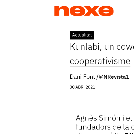
Jump
to
navigation
Back
Actualitat
to
Kunlabi, un cowo
top
cooperativisme
Dani Font
@NRevista1
30 ABR. 2021
Agnès Simón i el 
fundadors de la 