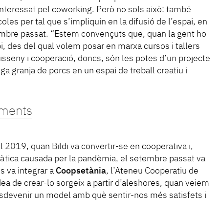
interessat pel coworking. Però no sols això: també
oles per tal que s’impliquin en la difusió de l’espai, en
mbre passat. “Estem convençuts que, quan la gent ho
bi, des del qual volem posar en marxa cursos i tallers
Disseny i cooperació, doncs, són les potes d’un projecte
a granja de porcs en un espai de treball creatiu i
iments
el 2019, quan Bildi va convertir-se en cooperativa i,
ràtica causada per la pandèmia, el setembre passat va
es va integrar a
Coopsetània
, l’Ateneu Cooperatiu de
idea de crear-lo sorgeix a partir d’aleshores, quan veiem
i esdevenir un model amb què sentir-nos més satisfets i