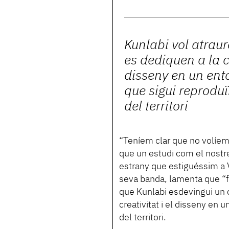
Kunlabi vol atrau
es dediquen a la cr
disseny en un ento
que sigui reproduï
del territori
“Teníem clar que no volíem 
que un estudi com el nostre h
estrany que estiguéssim a 
seva banda, lamenta que “fo
que Kunlabi esdevingui un 
creativitat i el disseny en 
del territori.