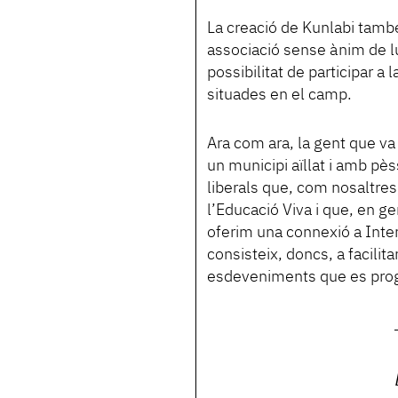
La creació de Kunlabi també
associació sense ànim de lu
possibilitat de participar a
situades en el camp.
Ara com ara, la gent que va
un municipi aïllat i amb pè
liberals que, com nosaltres
l’Educació Viva i que, en g
oferim una connexió a Intern
consisteix, doncs, a facilita
esdeveniments que es pro