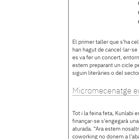
El primer taller que s'ha ce
han hagut de cancel·lar-se 
es va fer un concert, entorn
estem preparant un cicle p
siguin literàries o del sect
Micromecenatge e
Tot i la feina feta, Kunlabi 
finançar-se s'engegarà u
aturada. “Ara estem nosaltre
coworking no donem a l’aba