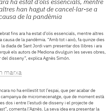
ara ha estat d’olis essencials, mentre
altres han hagut de cancel·lar-se a
causa de la pandèmia
lebrat fins ara ha estat d’olis essencials, mentre altres
a causa de la pandèmia. “Amb tot i això, fa quinze dies
 la diada de Sant Jordi vam presentar dos llibres i ara
erquè els autors de Mediona divulguin les seves obres,
or del disseny”, explica Agnès Simón.
n marxa
encara no ha enllestit tot l’espai, que per acabar de
na campanya de micromecenatge, que de moment està
s dos i entre l’estudi de disseny i el projecte de
st”, comenta l’Agnès. La seva idea era presentar la