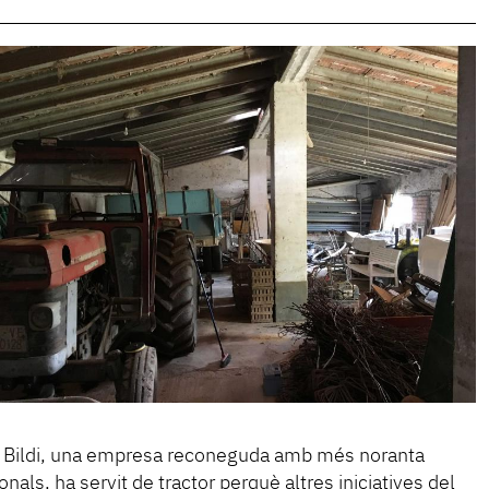
it Bildi, una empresa reconeguda amb més noranta
nals, ha servit de tractor perquè altres iniciatives del