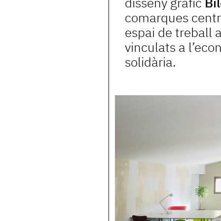
disseny gràfic
Bil
comarques centr
espai de treball 
vinculats a l’eco
solidària.