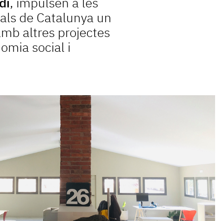
di
, impulsen a les
als de Catalunya un
amb altres projectes
nomia social i