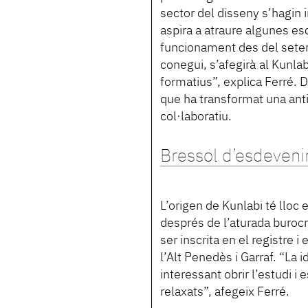
sector del disseny s’hagin 
aspira a atraure algunes esc
funcionament des del sete
conegui, s’afegirà al Kunla
formatius”, explica Ferré. 
que ha transformat una antig
col·laboratiu.
Bressol d’esdeven
L’origen de Kunlabi té lloc 
després de l’aturada buroc
ser inscrita en el registre i 
l’Alt Penedès i Garraf. “La 
interessant obrir l’estudi 
relaxats”, afegeix Ferré.