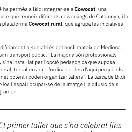
 ha permès a Bildi integrar-se a
Cowocat
, una
cre que reuneix diferents coworkings de Catalunya, i la
 la plataforma
Cowocat rural
, que agrupa les iniciatives
 diàriament a Kunlabi és del nucli mateix de Mediona,
ssim transport públic. “La majoria són professionals
, s’ha instal·lat per l’opció pedagògica que suposa
eneral, treballen amb l’ordinador des d’aquí perquè els
et potent i poden organitzar tallers”. La tasca de Bildi
r-los l’espai i ocupar-se de la imatge i la difusió dels
gramen.
El primer taller que s'ha celebrat fins