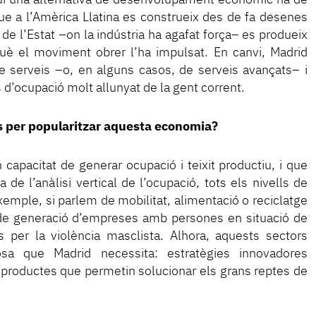
ue a l’Amèrica Llatina es construeix des de fa desenes
 de l’Estat –on la indústria ha agafat força– es produeix
què el moviment obrer l’ha impulsat. En canvi, Madrid
 serveis –o, en alguns casos, de serveis avançats– i
s d’ocupació molt allunyat de la gent corrent.
s per popularitzar aquesta economia?
n capacitat de generar ocupació i teixit productiu, i que
a de l’anàlisi vertical de l’ocupació, tots els nivells de
exemple, si parlem de mobilitat, alimentació o reciclatge
de generació d’empreses amb persones en situació de
 per la violència masclista. Alhora, aquests sectors
a que Madrid necessita: estratègies innovadores
 productes que permetin solucionar els grans reptes de