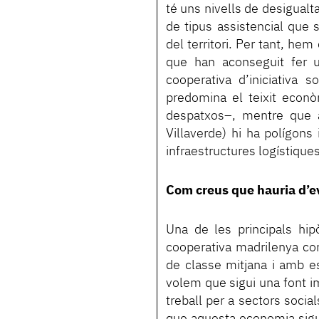
té uns nivells de desigualt
de tipus assistencial que 
del territori. Per tant, he
que han aconseguit fer u
cooperativa d’iniciativa 
predomina el teixit econòm
despatxos–, mentre que al 
Villaverde) hi ha polígons 
infraestructures logístiqu
Com creus que hauria d’ev
Una de les principals hip
cooperativa madrilenya cor
de classe mitjana i amb es
volem que sigui una font imp
treball per a sectors socia
que aquesta economia sigu