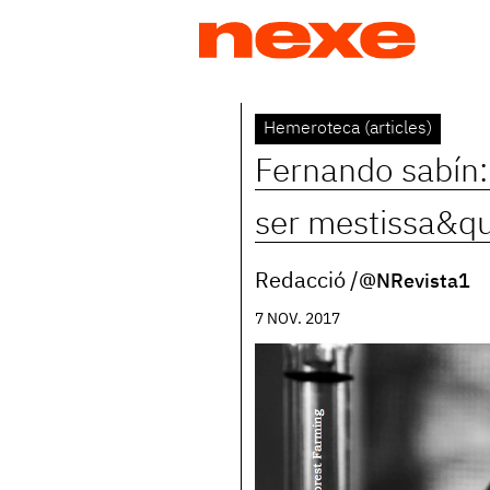
Jump
to
navigation
Back
Hemeroteca (articles)
to
Fernando sabín:
top
ser mestissa&qu
Redacció
@NRevista1
7 NOV. 2017