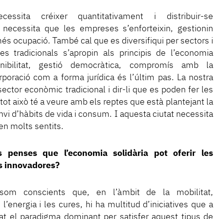
cessita créixer quantitativament i distribuir-se
o necessita que les empreses s’enforteixin, gestionin
és ocupació. També cal que es diversifiqui per sectors i
 tradicionals s’apropin als principis de l’economia
tenibilitat, gestió democràtica, compromís amb la
rporació com a forma jurídica és l’últim pas. La nostra
l sector econòmic tradicional i dir-li que es poden fer les
tot això té a veure amb els reptes que està plantejant la
vi d’hàbits de vida i consum. I aquesta ciutat necessita
en molts sentits.
 penses que l’economia solidària pot oferir les
s innovadores?
m conscients que, en l’àmbit de la mobilitat,
, l’energia i les cures, hi ha multitud d’iniciatives que a
at el paradigma dominant per satisfer aquest tipus de