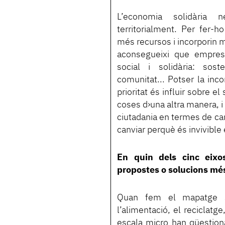
L’economia solidària ne
territorialment. Per fer-h
més recursos i incorporin m
aconsegueixi que empreses
social i solidària: sos
comunitat... Potser la inco
prioritat és influir sobre e
coses d›una altra manera, i 
ciutadania en termes de can
canviar perquè és invivible 
En quin dels cinc eixos
propostes o solucions mé
Quan fem el mapatge so
l’alimentació, el reciclatge
escala micro han qüestion