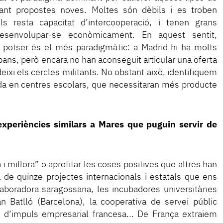
tant propostes noves. Moltes són dèbils i es troben
s resta capacitat d’intercooperació, i tenen grans
esenvolupar-se econòmicament. En aquest sentit,
ó potser és el més paradigmàtic: a Madrid hi ha molts
ans, però encara no han aconseguit articular una oferta
ixi els cercles militants. No obstant això, identifiquem
da en centres escolars, que necessitaran més producte
experiències similars a Mares que puguin servir de
a i millora” o aprofitar les coses positives que altres han
a de quinze projectes internacionals i estatals que ens
aboradora saragossana, les incubadores universitàries
n Batlló (Barcelona), la cooperativa de servei públic
a d’impuls empresarial francesa... De França extraiem