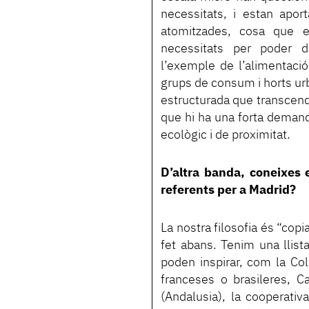
necessitats, i estan apor
atomitzades, cosa que el
necessitats per poder d
l’exemple de l’alimentaci
grups de consum i horts urb
estructurada que transcende
que hi ha una forta deman
ecològic i de proximitat.
D’altra banda, coneixes 
referents per a Madrid?
La nostra filosofia és “copi
fet abans. Tenim una llist
poden inspirar, com la Col
franceses o brasileres, Ca
(Andalusia), la cooperativ