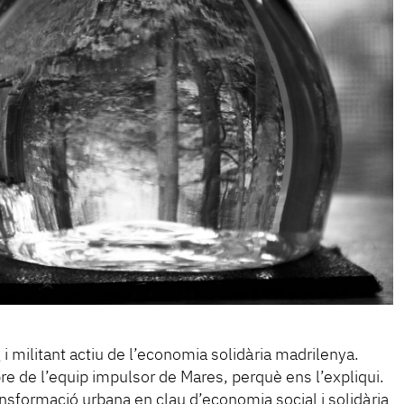
i militant actiu de l’economia solidària madrilenya.
 de l’equip impulsor de Mares, perquè ens l’expliqui.
nsformació urbana en clau d’economia social i solidària