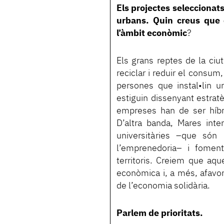
Els projectes seleccionats
urbans. Quin creus que é
l’àmbit econòmic
?
Els grans reptes de la ciut
reciclar i reduir el consu
persones que instal•lin un
estiguin dissenyant estratè
empreses han de ser híbrid
D’altra banda, Mares inte
universitàries –que són
l’emprenedoria– i foment
territoris. Creiem que aqu
econòmica i, a més, afavor
de l’economia solidària.
Parlem de prioritats.