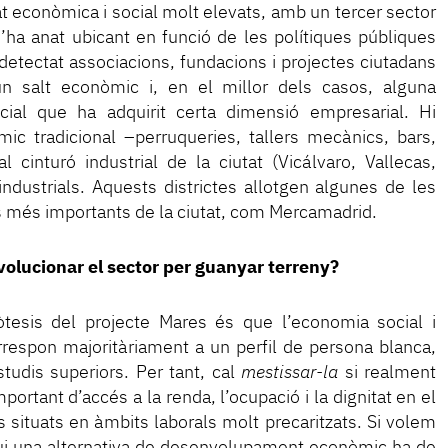
at econòmica i social molt elevats, amb un tercer sector
s’ha anat ubicant en funció de les polítiques públiques
m detectat associacions, fundacions i projectes ciutadans
n salt econòmic i, en el millor dels casos, alguna
social que ha adquirit certa dimensió empresarial. Hi
ic tradicional –perruqueries, tallers mecànics, bars,
cinturó industrial de la ciutat (Vicálvaro, Vallecas,
industrials. Aquests districtes allotgen algunes de les
es més importants de la ciutat, com Mercamadrid.
olucionar el sector per guanyar terreny?
òtesis del projecte Mares és que l’economia social i
respon majoritàriament a un perfil de persona blanca,
tudis superiors. Per tant, cal
mestissar-la
si realment
ortant d’accés a la renda, l’ocupació i la dignitat en el
ls situats en àmbits laborals molt precaritzats. Si volem
i una alternativa de desenvolupament econòmic ha de