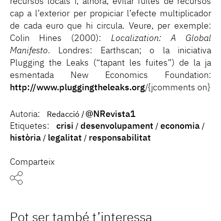
recursos locals i, alhora, evitar fuites de recursos
cap a l’exterior per propiciar l’efecte multiplicador
de cada euro que hi circula. Veure, per exemple:
Colin Hines (2000):
Localization: A Global
Manifesto
. Londres: Earthscan; o la iniciativa
Plugging the Leaks (“tapant les fuites”) de la ja
esmentada New Economics Foundation:
http://www.pluggingtheleaks.org
/{jcomments on}
Autoria:
@NRevista1
Redacció
Etiquetes:
crisi
desenvolupament
economia
història
legalitat
responsabilitat
Comparteix
Pot ser també t’interessa