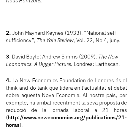
Nous Horitzons.
2.
John Maynard Keynes (1933). “National self-
sufficiency”,
The Yale Review
, Vol. 22, No 4, juny.
3
. David Boyle; Andrew Simms (2009).
The New
Economics. A Bigger Picture
. Londres: Earthscan.
4.
La New Economics Foundation de Londres és el
think-and-do tank que lidera en l’actualitat el debat
sobre aquesta Nova Economia. Al nostre país, per
exemple, ha arribat recentment la seva proposta de
reducció de la jornada laboral a 21 hores
(
http://www.neweconomics.org/publications/21-
horas
).