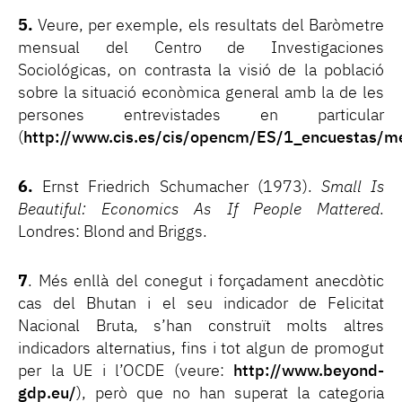
5.
Veure, per exemple, els resultats del Baròmetre
mensual del Centro de Investigaciones
Sociológicas, on contrasta la visió de la població
sobre la situació econòmica general amb la de les
persones entrevistades en particular
(
http://www.cis.es/cis/opencm/ES/1_encuestas/m
6.
Ernst Friedrich Schumacher (1973).
Small Is
Beautiful: Economics As If People Mattered
.
Londres: Blond and Briggs.
7
. Més enllà del conegut i forçadament anecdòtic
cas del Bhutan i el seu indicador de Felicitat
Nacional Bruta, s’han construït molts altres
indicadors alternatius, fins i tot algun de promogut
per la UE i l’OCDE (veure:
http://www.beyond-
gdp.eu/
), però que no han superat la categoria