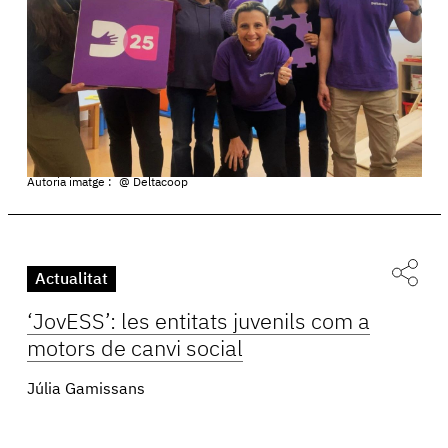
Autoria imatge :
@ Deltacoop
Actualitat
‘JovESS’: les entitats juvenils com a
motors de canvi social
Júlia Gamissans