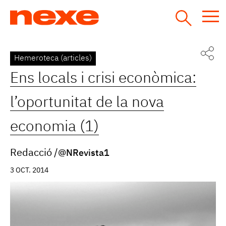
Jump
to
navigation
Back
Hemeroteca (articles)
to
Ens locals i crisi econòmica:
top
l’oportunitat de la nova
economia (1)
Redacció
@NRevista1
3 OCT. 2014