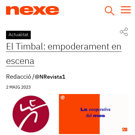
Jump
to
navigation
Back
Actualitat
to
El Timbal: empoderament en
top
escena
Redacció
@NRevista1
2 MAIG 2023