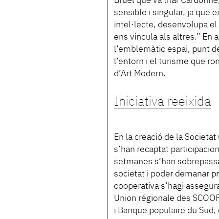
Bruel que va triar Cardonne,
sensible i singular, ja que
intel·lecte, desenvolupa el 
ens vincula als altres.” En a
l’emblemàtic espai, punt de
l’entorn i el turisme que r
d’Art Modern.
Iniciativa reeixida
En la creació de la Societat 
s’han recaptat participaci
setmanes s’han sobrepassat
societat i poder demanar p
cooperativa s’hagi assegurat
Union régionale des SCOOPs,
i Banque populaire du Sud, 