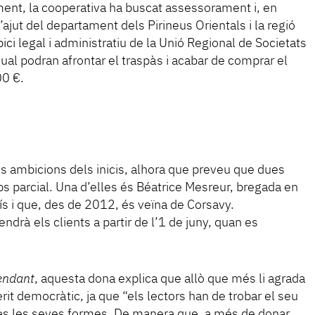
iment, la cooperativa ha buscat assessorament i, en
l’ajut del departament dels Pirineus Orientals i la regió
ici legal i administratiu de la Unió Regional de Societats
qual podran afrontar el traspàs i acabar de comprar el
00 €.
les ambicions dels inicis, alhora que preveu que dues
ps parcial. Una d’elles és Béatrice Mesreur, bregada en
rís i que, des de 2012, és veïna de Corsavy.
drà els clients a partir de l’1 de juny, quan es
endant
, aquesta dona explica que allò que més li agrada
perit democràtic, ja que “els lectors han de trobar el seu
otes les seves formes. De manera que, a més de donar