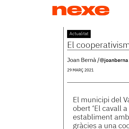
Jump
to
navigation
Back
Actualitat
to
El cooperativisme
top
Joan Bernà
@joanberna
29 MARÇ 2021
El municipi del V
obert ‘El cavall a 
establiment amb 
gràcies a una coo