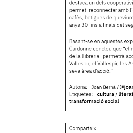
destaca un dels cooperativis
permeti reconnectar amb l’
cafès, botigues de queviure
anys 30 fins a finals del se
Basant-se en aquestes expe
Cardonne conclou que “el mo
de la llibreria i permetrà ac
Vallespir, el Vallespir, les 
seva àrea d’acció.”
Autoria:
@joa
Joan Bernà
Etiquetes:
cultura
litera
transformació social
Comparteix