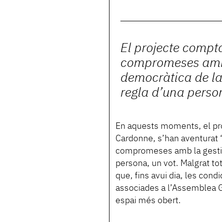
El projecte comp
compromeses amb 
democràtica de la 
regla d’una perso
En aquests moments, el pr
Cardonne, s’han aventurat 
compromeses amb la gestió d
persona, un vot. Malgrat t
que, fins avui dia, les con
associades a l’Assemblea G
espai més obert.