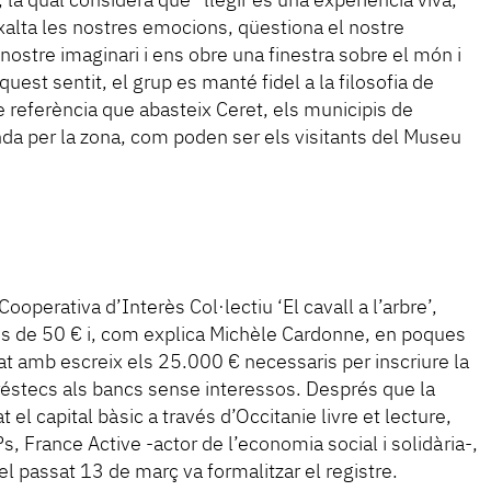
 la qual considera que “llegir és una experiència viva,
 exalta les nostres emocions, qüestiona el nostre
nostre imaginari i ens obre una finestra sobre el món i
quest sentit, el grup es manté fidel a la filosofia de
 referència que abasteix Ceret, els municipis de
onda per la zona, com poden ser els visitants del Museu
Cooperativa d’Interès Col·lectiu ‘El cavall a l’arbre’,
ons de 50 € i, com explica Michèle Cardonne, en poques
 amb escreix els 25.000 € necessaris per inscriure la
réstecs als bancs sense interessos. Després que la
 el capital bàsic a través d’Occitanie livre et lecture,
 France Active -actor de l’economia social i solidària-,
el passat 13 de març va formalitzar el registre.