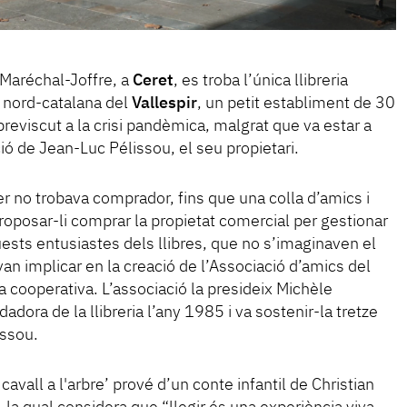
Maréchal-Joffre, a
Ceret
, es troba l’única llibreria
 nord-catalana del
Vallespir
, un petit establiment de 30
eviscut a la crisi pandèmica, malgrat que va estar a
ció de Jean-Luc Pélissou, el seu propietari.
ter no trobava comprador, fins que una colla d’amics i
proposar-li comprar la propietat comercial per gestionar
uests entusiastes dels llibres, que no s’imaginaven el
 van implicar en la creació de l’Associació d’amics del
la cooperativa. L’associació la presideix Michèle
adora de la llibreria l’any 1985 i va sostenir-la tretze
issou.
avall a l'arbre’ prové d’un conte infantil de Christian