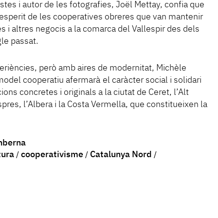
tes i autor de les fotografies, Joël Mettay, confia que
esperit de les cooperatives obreres que van mantenir
s i altres negocis a la comarca del Vallespir des dels
gle passat.
riències, però amb aires de modernitat, Michèle
del cooperatiu afermarà el caràcter social i solidari
cions concretes i originals a la ciutat de Ceret, l’Alt
Aspres, l’Albera i la Costa Vermella, que constitueixen la
nberna
tura
cooperativisme
Catalunya Nord