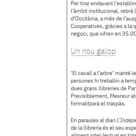
Per tirar endavant l’establ
l’àmbit institucional, rebrà 
d’Occitània, a més de l’ausp
Cooperatives, gràcies a la 
negoci, que xifren en 35.0
Un nou galop
‘El cavall a l’arbre’ manté 
persones hi treballin a tem
dues grans llibreries de Pa
Previsiblement, Mesreur aten
formalitzarà el traspàs.
En paraules al diari
L’Indep
de la llibreria és el seu es
aliment intel·lectual en t