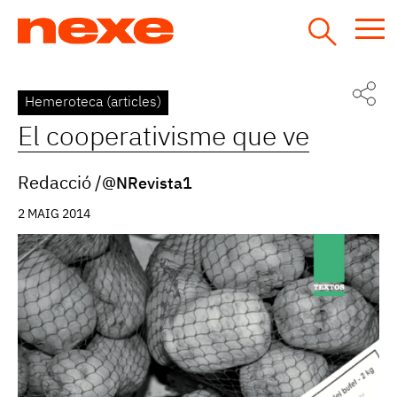
Jump
to
navigation
Back
Hemeroteca (articles)
to
El cooperativisme que ve
top
Redacció
@NRevista1
2 MAIG 2014