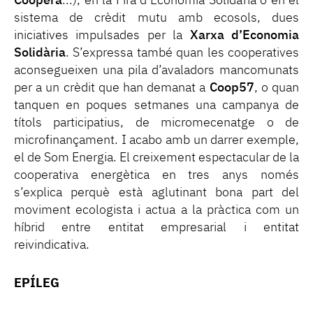
Coopera
...), en la Fira d’Economia Solidària o en el
sistema de crèdit mutu amb ecosols, dues
iniciatives impulsades per la
Xarxa d’Economia
Solidària
. S’expressa també quan les cooperatives
aconsegueixen una pila d’avaladors mancomunats
per a un crèdit que han demanat a
Coop57
, o quan
tanquen en poques setmanes una campanya de
títols participatius, de micromecenatge o de
microfinançament. I acabo amb un darrer exemple,
el de Som Energia. El creixement espectacular de la
cooperativa energètica en tres anys només
s’explica perquè està aglutinant bona part del
moviment ecologista i actua a la pràctica com un
híbrid entre entitat empresarial i entitat
reivindicativa.
EPÍLEG