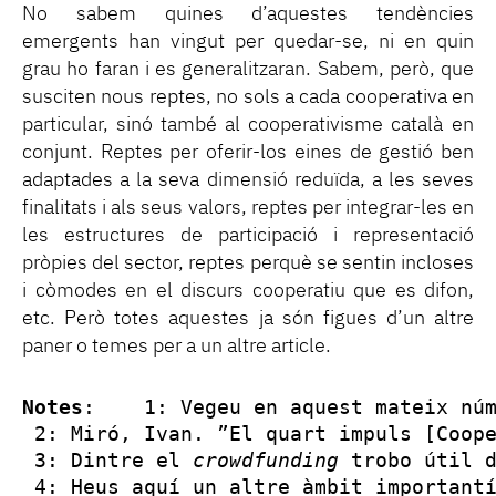
No sabem quines d’aquestes tendències
emergents han vingut per quedar-se, ni en quin
grau ho faran i es generalitzaran. Sabem, però, que
susciten nous reptes, no sols a cada cooperativa en
particular, sinó també al cooperativisme català en
conjunt. Reptes per oferir-los eines de gestió ben
adaptades a la seva dimensió reduïda, a les seves
finalitats i als seus valors, reptes per integrar-les en
les estructures de participació i representació
pròpies del sector, reptes perquè se sentin incloses
i còmodes en el discurs cooperatiu que es difon,
etc. Però totes aquestes ja són figues d’un altre
paner o temes per a un altre article.
Notes
:   
 1: Vegeu en aquest mateix nú
2: Miró, Ivan. ”
El quart impuls [Coop
 3: Dintre el 
crowdfunding 
 4: Heus aquí un altre àmbit important