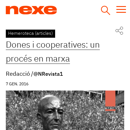
Jump
to
navigation
Back
Hemeroteca (articles)
to
Dones i cooperatives: un
top
procés en marxa
Redacció
@NRevista1
7 GEN. 2016