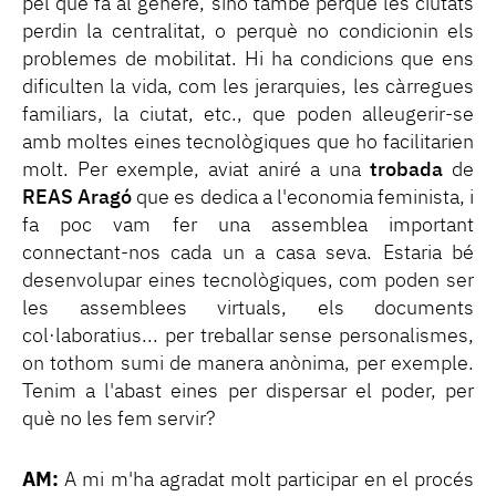
pel que fa al gènere, sinó també perquè les ciutats
perdin la centralitat, o perquè no condicionin els
problemes de mobilitat. Hi ha condicions que ens
dificulten la vida, com les jerarquies, les càrregues
familiars, la ciutat, etc., que poden alleugerir-se
amb moltes eines tecnològiques que ho facilitarien
molt. Per exemple, aviat aniré a una
trobada
de
REAS Aragó
que es dedica a l'economia feminista, i
fa poc vam fer una assemblea important
connectant-nos cada un a casa seva. Estaria bé
desenvolupar eines tecnològiques, com poden ser
les assemblees virtuals, els documents
col·laboratius... per treballar sense personalismes,
on tothom sumi de manera anònima, per exemple.
Tenim a l'abast eines per dispersar el poder, per
què no les fem servir?
AM:
A mi m'ha agradat molt participar en el procés