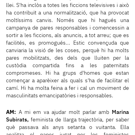
llei. S'ha inclòs a totes les ficcions televisives i això
ha contribuït a una normalització, que ha provocat
moltíssims canvis. Només que hi hagués una
campanya de pares responsables i comencessin a
sortir a les ficcions, als anuncis, a tot arreu; que es
facilités, es promogués... Estic convençuda que
canviaria la visió de les coses, perquè hi ha molts
pares mobilitzats, des dels que lluiten per la
custòdia compartida fins a les paternitats
compromeses. Hi ha grups d'homes que estan
començar a aparèixer als quals s'ha de facilitar el
camí. Hi ha molta feina a fer i cal un moviment de
masculinitats emancipatòries i responsables.
AM:
A mi em va ajudar molt parlar amb
Marina
Subirats,
feminista de llarga trajectòria, per saber
què passava als anys setanta o vuitanta. Ella
analitza el paper jugat per les feministes