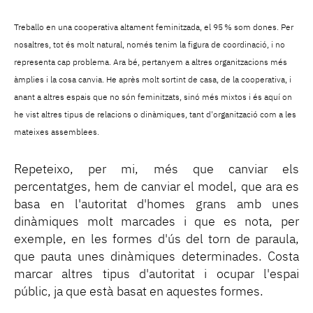
Treballo en una cooperativa altament feminitzada, el 95 % som dones. Per
nosaltres, tot és molt natural, només tenim la figura de coordinació, i no
representa cap problema. Ara bé, pertanyem a altres organitzacions més
àmplies i la cosa canvia. He après molt sortint de casa, de la cooperativa, i
anant a altres espais que no són feminitzats, sinó més mixtos i és aquí on
he vist altres tipus de relacions o dinàmiques, tant d'organització com a les
mateixes assemblees.
Repeteixo, per mi, més que canviar els
percentatges, hem de canviar el model, que ara es
basa en l'autoritat d'homes grans amb unes
dinàmiques molt marcades i que es nota, per
exemple, en les formes d'ús del torn de paraula,
que pauta unes dinàmiques determinades. Costa
marcar altres tipus d'autoritat i ocupar l'espai
públic, ja que està basat en aquestes formes.