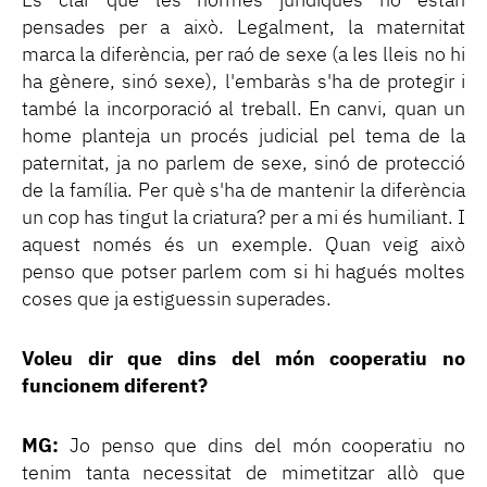
És clar que les normes jurídiques no estan
pensades per a això. Legalment, la maternitat
marca la diferència, per raó de sexe (a les lleis no hi
ha gènere, sinó sexe), l'embaràs s'ha de protegir i
també la incorporació al treball. En canvi, quan un
home planteja un procés judicial pel tema de la
paternitat, ja no parlem de sexe, sinó de protecció
de la família. Per què s'ha de mantenir la diferència
un cop has tingut la criatura? per a mi és humiliant. I
aquest només és un exemple. Quan veig això
penso que potser parlem com si hi hagués moltes
coses que ja estiguessin superades.
Voleu dir que dins del món cooperatiu no
funcionem diferent?
MG:
Jo penso que dins del món cooperatiu no
tenim tanta necessitat de mimetitzar allò que