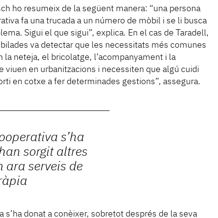
sch ho resumeix de la següent manera: “una persona
rativa fa una trucada a un número de mòbil i se li busca
lema. Sigui el que sigui”, explica. En el cas de Taradell,
ubilades va detectar que les necessitats més comunes
n la neteja, el bricolatge, l’acompanyament i la
ue viuen en urbanitzacions i necessiten que algú cuidi
 porti en cotxe a fer determinades gestions”, assegura.
ooperativa s’ha
han sorgit altres
 ara serveis de
eràpia
 s’ha donat a conèixer, sobretot després de la seva