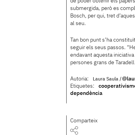
de poder obtenir els papers
submergida, però es comple
Bosch, per qui, tret d’aque
al seu.
Tan bon punt s’ha constituï
seguir els seus passos. “He
endavant aquesta iniciativa t
persones grans de Taradell
Autoria:
@lau
Laura Saula
Etiquetes:
cooperativism
dependència
Comparteix