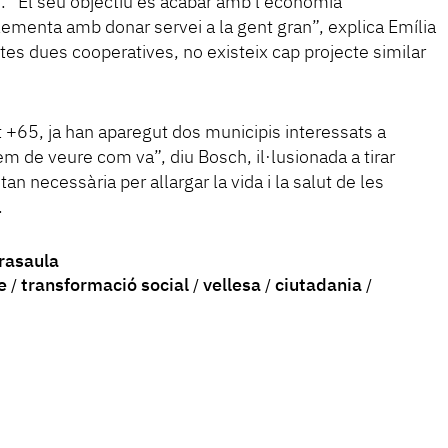
. “El seu objectiu és acabar amb l’economia
menta amb donar servei a la gent gran”, explica Emília
stes dues cooperatives, no existeix cap projecte similar
t +65, ja han aparegut dos municipis interessats a
m de veure com va”, diu Bosch, il·lusionada a tirar
an necessària per allargar la vida i la salut de les
.
rasaula
e
transformació social
vellesa
ciutadania