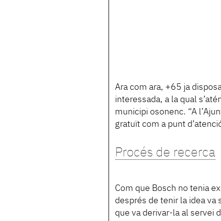
Ara com ara, +65 ja disposa
interessada, a la qual s’até
municipi osonenc. “A l’Ajun
gratuït com a punt d’atenció
Procés de recerca
Com que Bosch no tenia exp
després de tenir la idea va 
que va derivar-la al servei