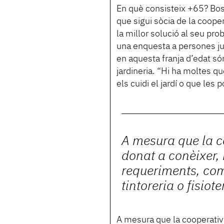
En què consisteix +65? Bo
que sigui sòcia de la coope
la millor solució al seu prob
una enquesta a persones j
en aquesta franja d’edat só
jardineria. “Hi ha moltes q
els cuidi el jardí o que les
A mesura que la c
donat a conèixer, 
requeriments, com
tintoreria o fisiot
A mesura que la cooperativa