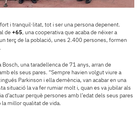
rt i tranquil·litat, tot i ser una persona depenent.
pal de
+65
, una cooperativa que acaba de néixer a
 un terç de la població, unes 2.400 persones, formen
.
lia Bosch, una taradellenca de 71 anys, arran de
 amb els seus pares. “Sempre havien volgut viure a
tingués Parkinson i ella demència, van acabar en una
a situació la va fer rumiar molt i, quan es va jubilar als
ia d’actuar perquè persones amb l’edat dels seus pares
a millor qualitat de vida.