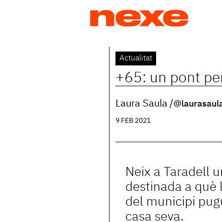
Jump
to
navigation
Back
Actualitat
to
+65: un pont per
top
Laura Saula
@laurasaul
9 FEB 2021
Neix a Taradell 
destinada a què 
del municipi pugu
casa seva.