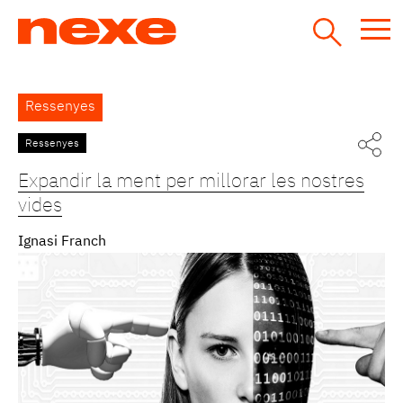
Jump
to
navigation
Back
Ressenyes
to
top
Ressenyes
Pàgines
Expandir la ment per millorar les nostres
vides
Ignasi Franch