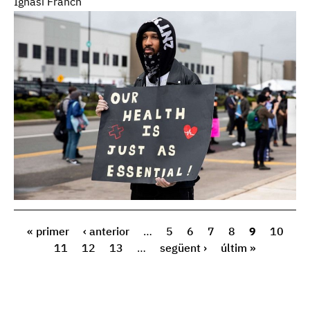
Ignasi Franch
« primer
‹ anterior
…
5
6
7
8
9
10
11
12
13
…
següent ›
últim »