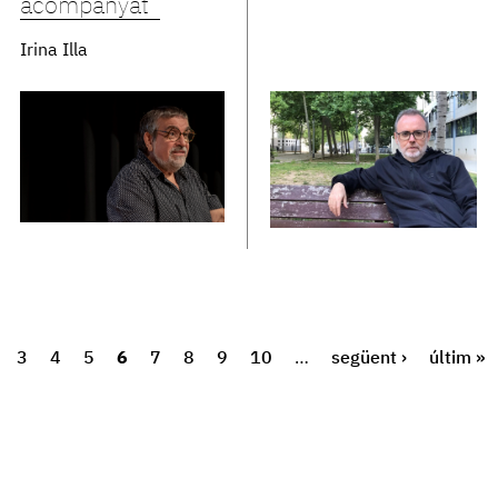
acompanyat”
Irina Illa
3
4
5
6
7
8
9
10
…
següent ›
últim »