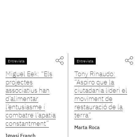
Entrevista
Entrevista
Miguel Eek: “Els
Tony Rinaudo:
projectes
“Aspiro que la
associatius han
ciutadania lideri el
d’alimentar
moviment de
l’entusiasme i
restauració de la
combatre l’apatia
terra”
constantment”
Marta Roca
Ignasi Franch