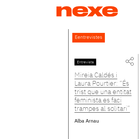
Jump
to
navigation
Back
Eentrevistes
to
top
Entrevista
Pàgines
Mireia Caldés i
Laura Pourtier: “És
trist que una entitat
feminista es faci
trampes al solitari”
Alba Arnau