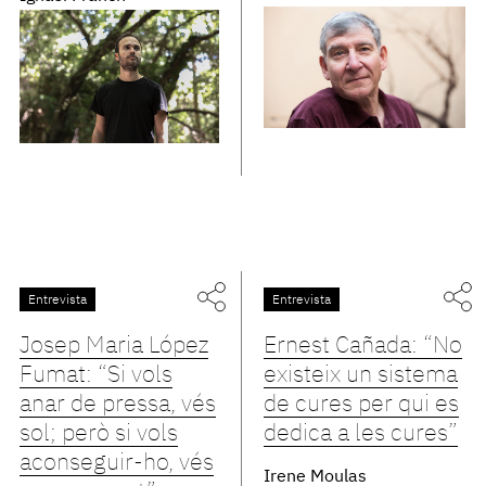
Entrevista
Entrevista
Josep Maria López
Ernest Cañada: “No
Fumat: “Si vols
existeix un sistema
anar de pressa, vés
de cures per qui es
sol; però si vols
dedica a les cures”
aconseguir-ho, vés
Irene Moulas