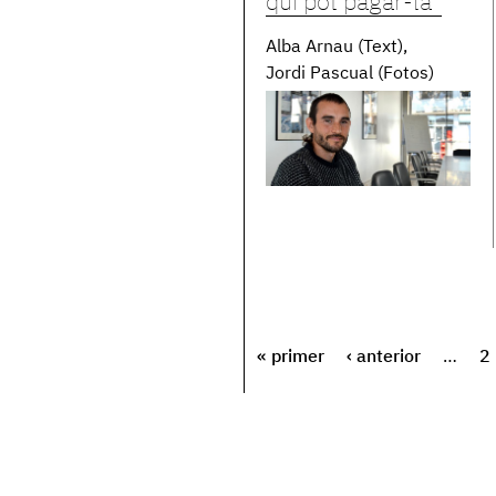
qui pot pagar-la”
Alba Arnau (Text)
Jordi Pascual (Fotos)
« primer
‹ anterior
…
2