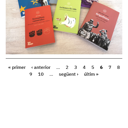
« primer
‹ anterior
…
2
3
4
5
6
7
8
9
10
…
següent ›
últim »