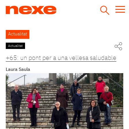
Jump
to
navigation
Back
Actualitat
to
top
Actualitat
Pàgines
+65: un pont per a una vellesa saludable
Laura Saula