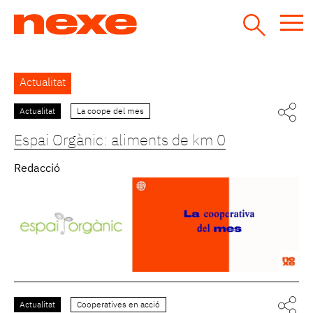
Jump
to
navigation
Back
Actualitat
to
top
Actualitat
La coope del mes
Pàgines
Espai Orgànic: aliments de km 0
Redacció
Actualitat
Cooperatives en acció