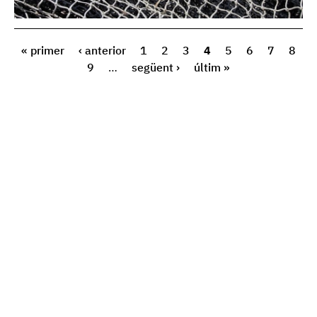
« primer
‹ anterior
1
2
3
4
5
6
7
8
9
…
següent ›
últim »