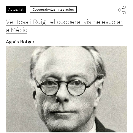
Actualitat
Cooperativitzem les aules
Ventosa i Roig i el cooperativisme escolar
a Mèxic
Agnès Rotger