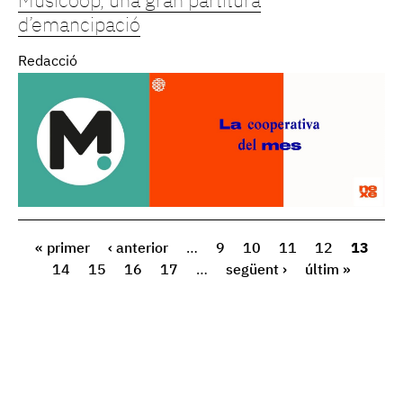
Musicoop, una gran partitura
d’emancipació
Redacció
« primer
‹ anterior
…
9
10
11
12
13
14
15
16
17
…
següent ›
últim »