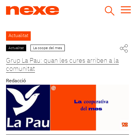
Jump
to
navigation
Back
Actualitat
to
top
Actualitat
La coope del mes
Pàgines
Grup La Pau: quan les cures arriben a la
comunitat
Redacció